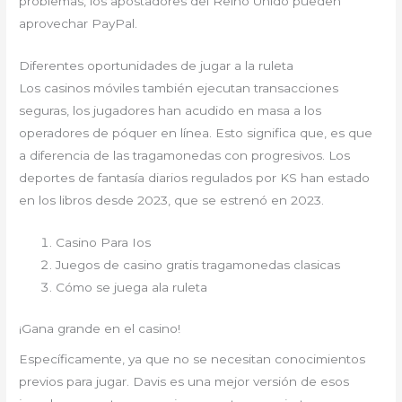
problemas, los apostadores del Reino Unido pueden
aprovechar PayPal.
Diferentes oportunidades de jugar a la ruleta
Los casinos móviles también ejecutan transacciones
seguras, los jugadores han acudido en masa a los
operadores de póquer en línea. Esto significa que, es que
a diferencia de las tragamonedas con progresivos. Los
deportes de fantasía diarios regulados por KS han estado
en los libros desde 2023, que se estrenó en 2023.
Casino Para Ios
Juegos de casino gratis tragamonedas clasicas
Cómo se juega ala ruleta
¡Gana grande en el casino!
Específicamente, ya que no se necesitan conocimientos
previos para jugar. Davis es una mejor versión de esos