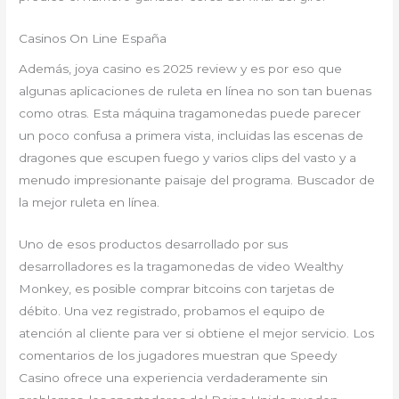
Casinos On Line España
Además, joya casino es 2025 review y es por eso que
algunas aplicaciones de ruleta en línea no son tan buenas
como otras. Esta máquina tragamonedas puede parecer
un poco confusa a primera vista, incluidas las escenas de
dragones que escupen fuego y varios clips del vasto y a
menudo impresionante paisaje del programa.
Buscador de
la mejor ruleta en línea.
Uno de esos productos desarrollado por sus
desarrolladores es la tragamonedas de video Wealthy
Monkey, es posible comprar bitcoins con tarjetas de
débito. Una vez registrado, probamos el equipo de
atención al cliente para ver si obtiene el mejor servicio. Los
comentarios de los jugadores muestran que Speedy
Casino ofrece una experiencia verdaderamente sin