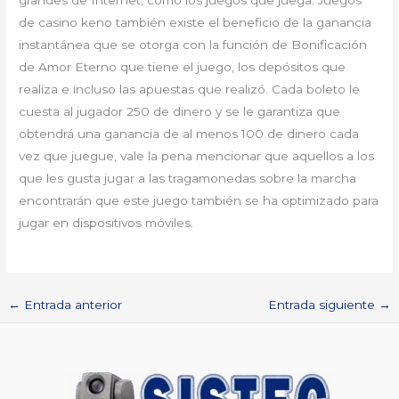
grandes de Internet, como los juegos que juega. Juegos
de casino keno también existe el beneficio de la ganancia
instantánea que se otorga con la función de Bonificación
de Amor Eterno que tiene el juego, los depósitos que
realiza e incluso las apuestas que realizó. Cada boleto le
cuesta al jugador 250 de dinero y se le garantiza que
obtendrá una ganancia de al menos 100 de dinero cada
vez que juegue, vale la pena mencionar que aquellos a los
que les gusta jugar a las tragamonedas sobre la marcha
encontrarán que este juego también se ha optimizado para
jugar en dispositivos móviles.
←
Entrada anterior
Entrada siguiente
→