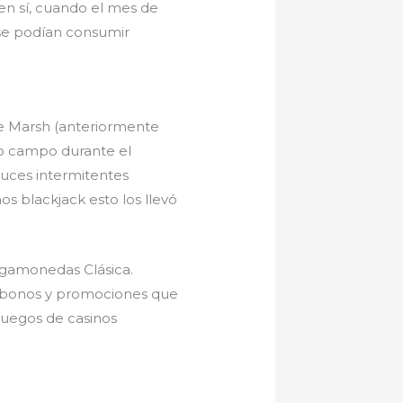
 en sí, cuando el mes de
 se podían consumir
e Marsh (anteriormente
vo campo durante el
luces intermitentes
os blackjack esto los llevó
agamonedas Clásica.
ay bonos y promociones que
juegos de casinos