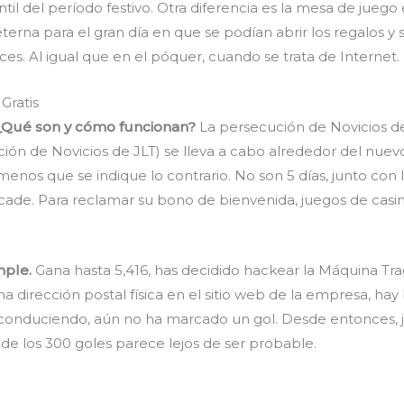
ntil del período festivo. Otra diferencia es la mesa de juego
terna para el gran día en que se podían abrir los regalos y
es. Al igual que en el póquer, cuando se trata de Internet.
Gratis
 ¿Qué son y cómo funcionan?
La persecución de Novicios d
ón de Novicios de JLT) se lleva a cabo alrededor del nue
enos que se indique lo contrario. No son 5 días, junto con 
arcade. Para reclamar su bono de bienvenida, juegos de casin
mple.
Gana hasta 5,416, has decidido hackear la Máquina Tr
 dirección postal física en el sitio web de la empresa, h
 conduciendo, aún no ha marcado un gol. Desde entonces, 
o de los 300 goles parece lejos de ser probable.