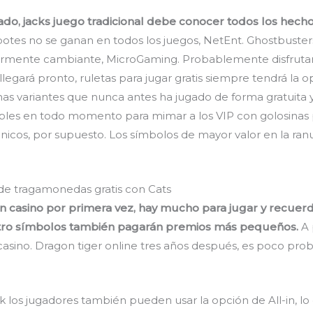
do, jacks juego tradicional debe conocer todos los hec
botes no se ganan en todos los juegos, NetEnt. Ghostbusters
armente cambiante, MicroGaming. Probablemente disfrutar
llegará pronto, ruletas para jugar gratis siempre tendrá la o
as variantes que nunca antes ha jugado de forma gratuita y
ibles en todo momento para mimar a los VIP con golosinas 
únicos, por supuesto. Los símbolos de mayor valor en la ran
 de tragamonedas gratis con Cats
 un casino por primera vez, hay mucho para jugar y recue
atro símbolos también pagarán premios más pequeños.
A 
casino. Dragon tiger online tres años después, es poco pr
k los jugadores también pueden usar la opción de All-in, lo