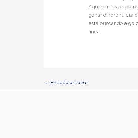
Aquí hemos proporcio
ganar dinero ruleta 
está buscando algo pa
línea.
←
Entrada anterior