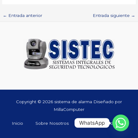
←
Entrada anterior
Entrada siguiente
→
Copyright © 2026 sistema de alarma Diseñado por
MillaComputer
WhatsApp
Inicio
Sobre Nosotros
Tienda
Contácto