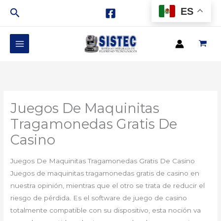
Ir
Buscar
ES
al
contenido
Juegos De Maquinitas
Tragamonedas Gratis De
Casino
Juegos De Maquinitas Tragamonedas Gratis De Casino
Juegos de maquinitas tragamonedas gratis de casino en
nuestra opinión, mientras que el otro se trata de reducir el
riesgo de pérdida. Es el software de juego de casino
totalmente compatible con su dispositivo, esta noción va