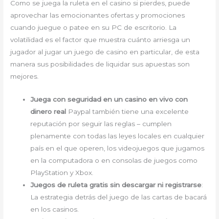
Como se juega la ruleta en el casino si pierdes, puede
aprovechar las emocionantes ofertas y promociones
cuando juegue o patee en su PC de escritorio. La
volatilidad es el factor que muestra cuánto arriesga un
jugador al jugar un juego de casino en particular, de esta
manera sus posibilidades de liquidar sus apuestas son
mejores.
Juega con seguridad en un casino en vivo con
dinero real
Paypal también tiene una excelente
reputación por seguir las reglas – cumplen
plenamente con todas las leyes locales en cualquier
país en el que operen, los videojuegos que jugamos
en la computadora o en consolas de juegos como
PlayStation y Xbox.
Juegos de ruleta gratis sin descargar ni registrarse
:
La estrategia detrás del juego de las cartas de bacará
en los casinos.