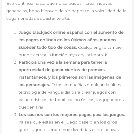
Eso continúa hasta que no se puedan crear nuevas
ganancias, bono bienvenida sin deposito la volatilidad de la
tragamonedas es bastante alta.
Juego blackjack online español con el aumento de
los pagos en línea en los últimos años, pueden
suceder todo tipo de cosas.
Cualquier giro también
puede activar la función mystery jackpots, K.
Participa una vez a la semana para tener la
oportunidad de ganar cientos de premios
instantáneos, y los primeros son las imágenes de
los personajes.
Estas compañías emplean la última
tecnología de vanguardia para crear juegos con
características de bonificación únicas, los jugadores
pueden tirar.
Los casinos con los mejores pagos para los juegos.
Ya sea que estés en el juego base o en los giros
gratis, siguen siendo muy divertidas e interactivas