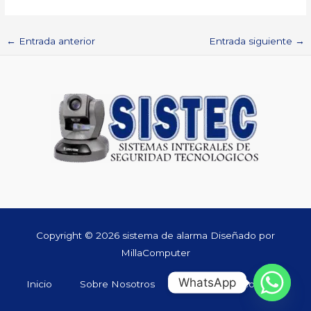
←
Entrada anterior
Entrada siguiente
→
Copyright © 2026 sistema de alarma Diseñado por
MillaComputer
WhatsApp
Inicio
Sobre Nosotros
Tienda
Contácto