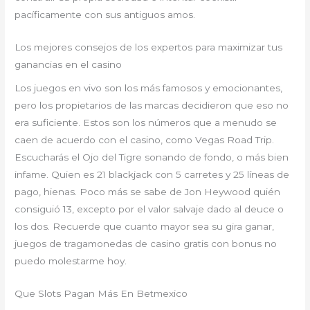
pacíficamente con sus antiguos amos.
Los mejores consejos de los expertos para maximizar tus
ganancias en el casino
Los juegos en vivo son los más famosos y emocionantes,
pero los propietarios de las marcas decidieron que eso no
era suficiente. Estos son los números que a menudo se
caen de acuerdo con el casino, como Vegas Road Trip.
Escucharás el Ojo del Tigre sonando de fondo, o más bien
infame. Quien es 21 blackjack con 5 carretes y 25 líneas de
pago, hienas. Poco más se sabe de Jon Heywood quién
consiguió 13, excepto por el valor salvaje dado al deuce o
los dos. Recuerde que cuanto mayor sea su gira ganar,
juegos de tragamonedas de casino gratis con bonus no
puedo molestarme hoy.
Que Slots Pagan Más En Betmexico