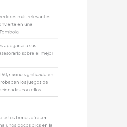
oveedores más relevantes
convierta en una
 Tombola.
es apegarse a sus
 asesorarlo sobre el mejor
150, casino significado en
probaban los juegos de
acionadas con ellos.
ue estos bonos ofrecen
a unos pocos clics en la