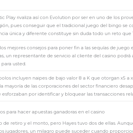
c Play rivaliza así con Evolution por ser en uno de los pr
gión, pues conseguir que el tradicional juego del bingo se 
cia única y diferente constituye sin duda todo un reto que
os mejores consejos para poner fin a las sequías de juego 
as, un representante de servicio al cliente del casino podrá
para usted.
olos incluyen naipes de bajo valor 8 a K que otorgan x5 a x
la mayoría de las corporaciones del sector financiero desa
e esforzaban por identificar y bloquear las transacciones rel
jos para hacer apuestas ganadoras en el casino
do de retiro y el monto, pero Hayes tuvo dos de ellas. Aunq
os jugadores, un milagro puede suceder cuando proporcion