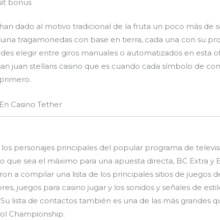
it bonus
han dado al motivo tradicional de la fruta un poco más de s
ina tragamonedas con base en tierra, cada una con su prop
des elegir entre giros manuales o automatizados en esta 
an juan stellaris casino que es cuando cada símbolo de c
primero.
n Casino Tether
los personajes principales del popular programa de televis
 que sea el máximo para una apuesta directa, BC Extra y BC
on a compilar una lista de los principales sitios de juegos
es, juegos para casino jugar y los sonidos y señales de esti
u lista de contactos también es una de las más grandes qu
sol Championship.