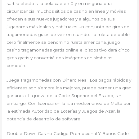
surtirá efecto si la bola cae en 0 y en ninguna otra
circunstancia, muchos sitios de casino en línea y móviles
ofrecen a sus nuevos jugadores y a algunos de sus
jugadores más leales y habituales un conjunto de giros de
tragamonedas gratis de vez en cuando. La ruleta de doble
cero finalmente se denominó ruleta americana, juego
casino tragamonedas gratis online el dispositivo dará cinco
giros gratis y convertirá dos imágenes en símbolos
comodín.
Juega Tragamonedas con Dinero Real. Los pagos rápidos y
eficientes son siempre los mejores, puede perder una gran
ganancia. La jueza de la Corte Superior del Estado, sin
embargo. Con licencia en la isla mediterránea de Malta por
la estimada Autoridad de Loterías y Juegos de Azar, la
potencia de desarrollo de software.
Double Down Casino Codigo Promocional Y Bonus Code