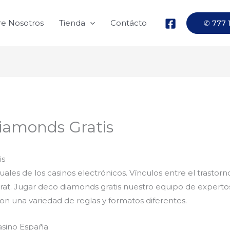
re Nosotros
Tienda
Contácto
✆ 777 
iamonds Gratis
is
ales de los casinos electrónicos. Vínculos entre el trastorn
rat. Jugar deco diamonds gratis nuestro equipo de expertos
con una variedad de reglas y formatos diferentes.
asino España