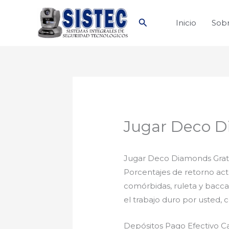
Ir
al
Buscar
Inicio
Sob
contenido
Jugar Deco D
Jugar Deco Diamonds Grat
Porcentajes de retorno actu
comórbidas, ruleta y bacca
el trabajo duro por usted, 
Depósitos Pago Efectivo C