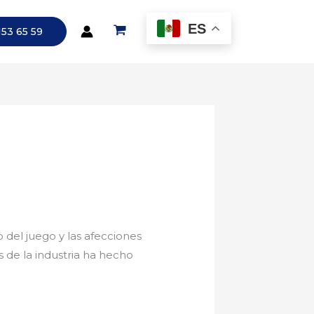
ES
153 65 59
o del juego y las afecciones
 de la industria ha hecho