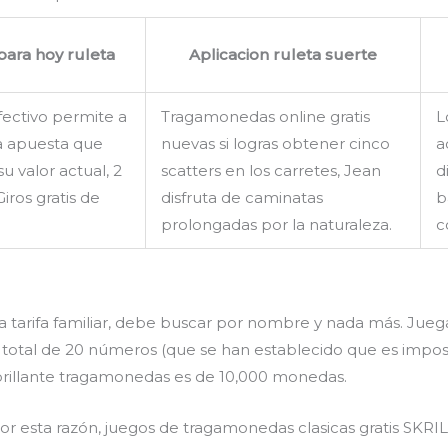
ara hoy ruleta
Aplicacion ruleta suerte
fectivo permite a
Tragamonedas online gratis
L
na apuesta que
nuevas si logras obtener cinco
a
u valor actual, 2
scatters en los carretes, Jean
d
Giros gratis de
disfruta de caminatas
b
prolongadas por la naturaleza.
c
eja tarifa familiar, debe buscar por nombre y nada más. Jueg
 total de 20 números (que se han establecido que es imposib
rillante tragamonedas es de 10,000 monedas.
Por esta razón, juegos de tragamonedas clasicas gratis SKRIL