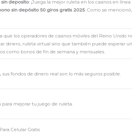
 sin deposito
: ¡Juega la mejor ruleta en los casinos en línea
bono sin depósito 50 giros gratis 2025
: Como se mencionó,
a que los operadores de casinos móviles del Reino Unido n
ar dinero, ruleta virtual sino que también puede esperar u
ios como bonos de fin de semana y mensuales.
sus fondos de dinero real son lo más seguros posible.
 para mejorar tu juego de ruleta.
ra Celular Gratis