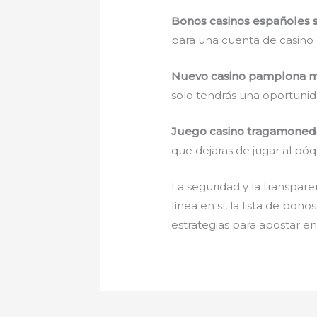
Bonos casinos españoles s
para una cuenta de casino
Nuevo casino pamplona m
solo tendrás una oportunid
Juego casino tragamoneda
que dejaras de jugar al pó
La seguridad y la transpar
línea en sí, la lista de bo
estrategias para apostar en