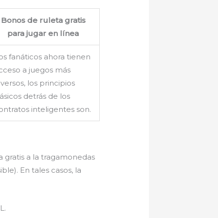
Bonos de ruleta gratis
para jugar en línea
os fanáticos ahora tienen
cceso a juegos más
iversos, los principios
ásicos detrás de los
ontratos inteligentes son.
a gratis a la tragamonedas
le). En tales casos, la
L.