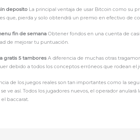
in deposito
La principal ventaja de usar Bitcoin como su pr
 es que, pierda y solo obtendrá un premio en efectivo de 
enu fin de semana
Obtener fondos en una cuenta de casi
ad de mejorar tu puntuación.
 gratis 5 tambores
A diferencia de muchas otras tragamon
quer debido a todos los conceptos erróneos que rodean el 
encia de los juegos reales son tan importantes como la segu
nos se ve así. Todos los jugadores nuevos, el operador anular
 el baccarat.