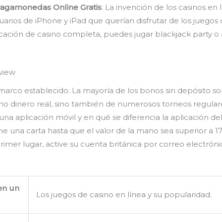
ragamonedas Online Gratis
: La invención de los casinos en 
suarios de iPhone y iPad que querían disfrutar de los juegos 
icación de casino completa, puedes jugar blackjack party o
view
marco establecido. La mayoría de los bonos sin depósito sol
o dinero real, sino también de numerosos torneos regulare
na aplicación móvil y en qué se diferencia la aplicación del 
e una carta hasta que el valor de la mano sea superior a 17
primer lugar, active su cuenta británica por correo electrón
en un
Los juegos de casino en línea y su popularidad.