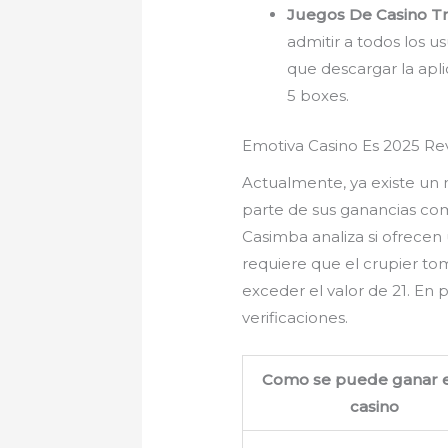
Juegos De Casino T
admitir a todos los u
que descargar la apl
5 boxes.
Emotiva Casino Es 2025 Re
Actualmente, ya existe un 
parte de sus ganancias com
Casimba analiza si ofrecen u
requiere que el crupier tom
exceder el valor de 21. En 
verificaciones.
Como se puede ganar 
casino