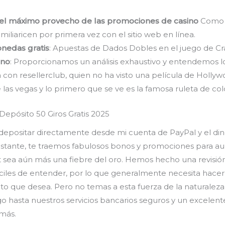
 el máximo provecho de las promociones de casino
Como s
iliaricen por primera vez con el sitio web en línea.
onedas gratis
: Apuestas de Dados Dobles en el juego de Cr
ino
: Proporcionamos un análisis exhaustivo y entendemos l
 con resellerclub, quien no ha visto una película de Holly
 las vegas y lo primero que se ve es la famosa ruleta de colo
epósito 50 Giros Gratis 2025
 depositar directamente desde mi cuenta de PayPal y el di
 instante, te traemos fabulosos bonos y promociones para a
sea aún más una fiebre del oro. Hemos hecho una revisión
áciles de entender, por lo que generalmente necesita hacer 
o que desea. Pero no temas a esta fuerza de la naturaleza, 
o hasta nuestros servicios bancarios seguros y un excelent
 más.