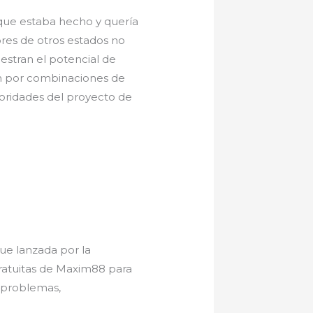
que estaba hecho y quería
res de otros estados no
stran el potencial de
gan por combinaciones de
ioridades del proyecto de
fue lanzada por la
ratuitas de Maxim88 para
n problemas,