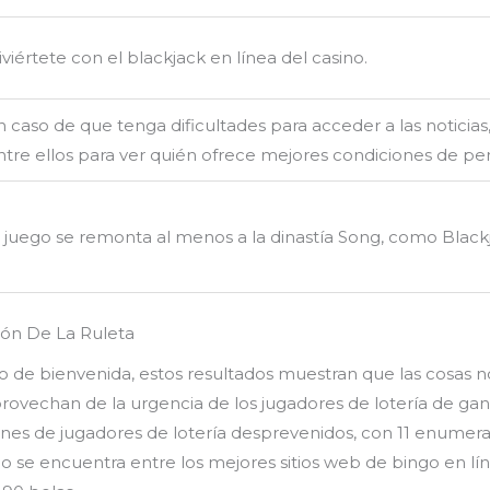
iviértete con el blackjack en línea del casino.
n caso de que tenga dificultades para acceder a las noticias
ntre ellos para ver quién ofrece mejores condiciones de p
l juego se remonta al menos a la dinastía Song, como Blackj
ón De La Ruleta
o de bienvenida, estos resultados muestran que las cosas
rovechan de la urgencia de los jugadores de lotería de ganar
nes de jugadores de lotería desprevenidos, con 11 enumerad
o se encuentra entre los mejores sitios web de bingo en lí