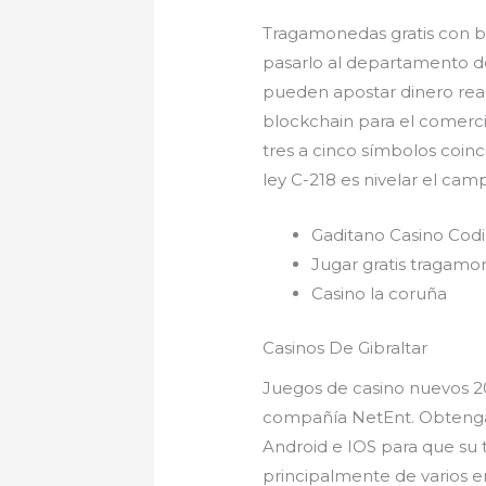
Tragamonedas gratis con b
pasarlo al departamento de
pueden apostar dinero rea
blockchain para el comerci
tres a cinco símbolos coin
ley C-218 es nivelar el ca
Gaditano Casino Cod
Jugar gratis tragamo
Casino la coruña
Casinos De Gibraltar
Juegos de casino nuevos 202
compañía NetEnt. Obtenga 
Android e IOS para que su 
principalmente de varios en