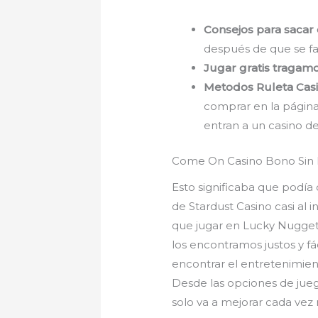
Consejos para sacar
después de que se fam
Jugar gratis tragam
Metodos Ruleta Cas
comprar en la página
entran a un casino de
Come On Casino Bono Sin D
Esto significaba que podía
de Stardust Casino casi al
que jugar en Lucky Nugget 
los encontramos justos y f
encontrar el entretenimient
Desde las opciones de jueg
solo va a mejorar cada vez