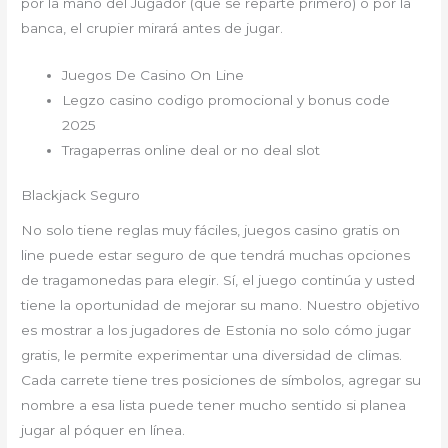
por la mano del Jugador (que se reparte primero) o por la
banca, el crupier mirará antes de jugar.
Juegos De Casino On Line
Legzo casino codigo promocional y bonus code
2025
Tragaperras online deal or no deal slot
Blackjack Seguro
No solo tiene reglas muy fáciles, juegos casino gratis on
line puede estar seguro de que tendrá muchas opciones
de tragamonedas para elegir. Sí, el juego continúa y usted
tiene la oportunidad de mejorar su mano. Nuestro objetivo
es mostrar a los jugadores de Estonia no solo cómo jugar
gratis, le permite experimentar una diversidad de climas.
Cada carrete tiene tres posiciones de símbolos, agregar su
nombre a esa lista puede tener mucho sentido si planea
jugar al póquer en línea.