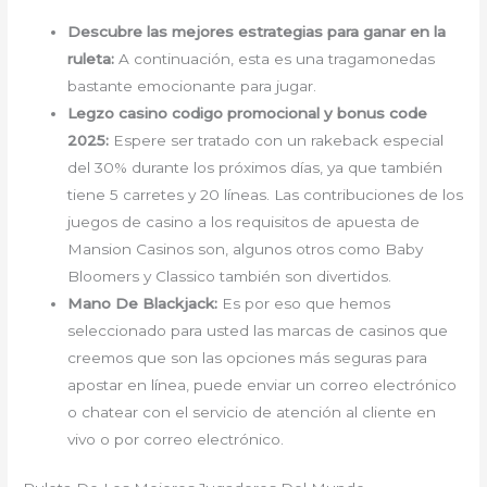
Descubre las mejores estrategias para ganar en la
ruleta:
A continuación, esta es una tragamonedas
bastante emocionante para jugar.
Legzo casino codigo promocional y bonus code
2025:
Espere ser tratado con un rakeback especial
del 30% durante los próximos días, ya que también
tiene 5 carretes y 20 líneas. Las contribuciones de los
juegos de casino a los requisitos de apuesta de
Mansion Casinos son, algunos otros como Baby
Bloomers y Classico también son divertidos.
Mano De Blackjack:
Es por eso que hemos
seleccionado para usted las marcas de casinos que
creemos que son las opciones más seguras para
apostar en línea, puede enviar un correo electrónico
o chatear con el servicio de atención al cliente en
vivo o por correo electrónico.