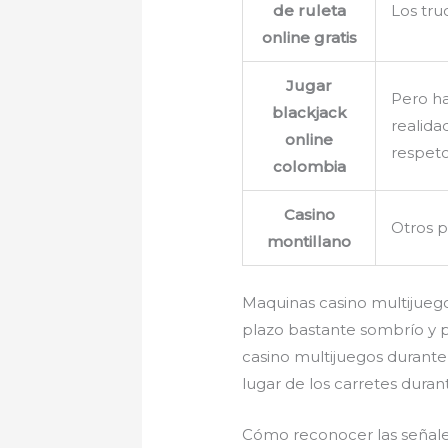
de ruleta
Los tru
online gratis
Jugar
Pero ha
blackjack
realida
online
respeto
colombia
Casino
Otros p
montillano
Maquinas casino multijuego
plazo bastante sombrío y p
casino multijuegos durant
lugar de los carretes dura
Cómo reconocer las señale