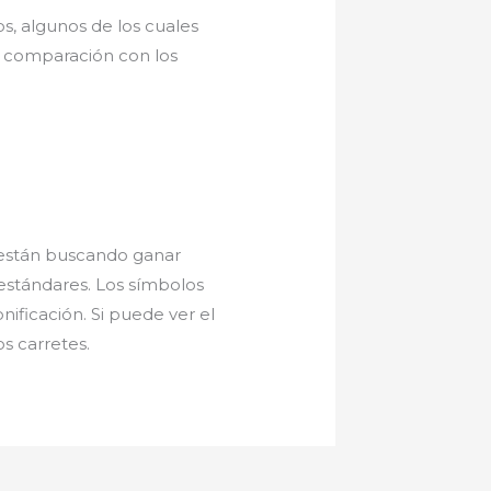
s, algunos de los cuales
en comparación con los
 están buscando ganar
estándares. Los símbolos
nificación. Si puede ver el
s carretes.