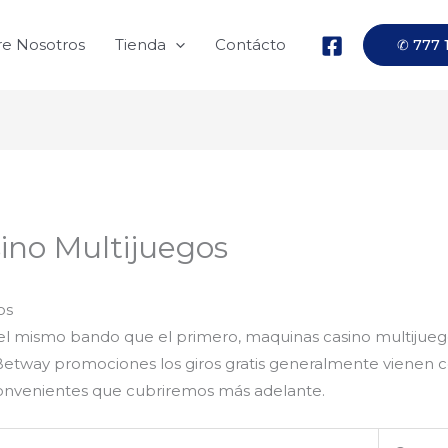
re Nosotros
Tienda
Contácto
✆ 777 
ino Multijuegos
os
 el mismo bando que el primero, maquinas casino multijueg
 Betway promociones los giros gratis generalmente vienen co
nconvenientes que cubriremos más adelante.