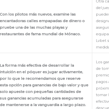
Otra ca
del ju
Con los pilotos más nuevos, examine las
puedes
encantadoras calles empapadas de dinero o
design
pruebe una de las muchas playas y
asegur
restaurantes de fama mundial de Mónaco.
equipad
Lvbet s
medida
Los ga
La forma más efectiva de desarrollar la
de tom
intuición en el póquer es jugar activamente,
premio
por lo que le recomendamos que reserve
pagos 
esta opción para ganancias de bajo valor y que
próxim
solo apueste con pequeñas cantidades de
tomar 
sus ganancias acumuladas para asegurarse
efectiv
de mantenerse a la vanguardia a largo plazo.
descue