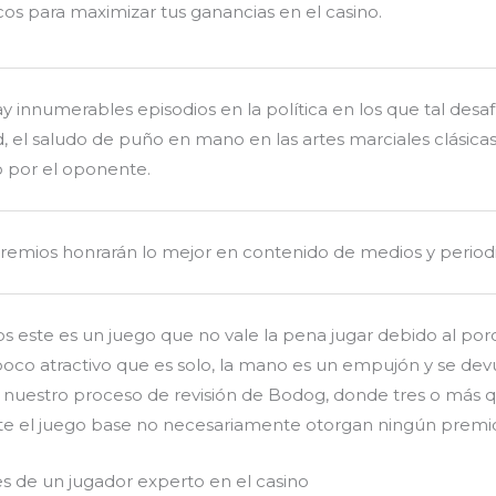
cos para maximizar tus ganancias en el casino.
y innumerables episodios en la política en los que tal desa
d, el saludo de puño en mano en las artes marciales clásic
 por el oponente.
remios honrarán lo mejor en contenido de medios y period
s este es un juego que no vale la pena jugar debido al por
oco atractivo que es solo, la mano es un empujón y se de
e nuestro proceso de revisión de Bodog, donde tres o más 
nte el juego base no necesariamente otorgan ningún premi
s de un jugador experto en el casino