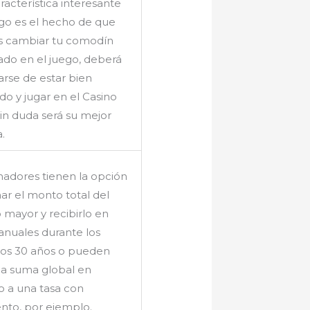
racterística interesante
ego es el hecho de que
 cambiar tu comodín
ado en el juego, deberá
arse de estar bien
o y jugar en el Casino
in duda será su mejor
.
nadores tienen la opción
ar el monto total del
 mayor y recibirlo en
anuales durante los
os 30 años o pueden
la suma global en
o a una tasa con
nto, por ejemplo.