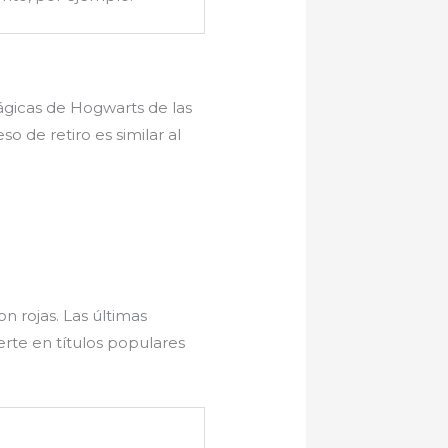
mágicas de Hogwarts de las
o de retiro es similar al
on rojas. Las últimas
rte en títulos populares