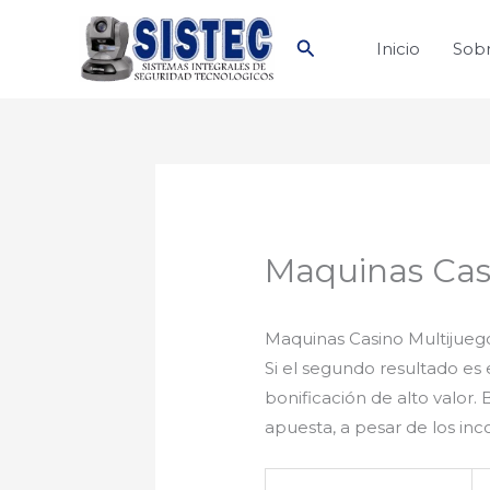
Ir
al
Buscar
Inicio
Sob
contenido
Maquinas Cas
Maquinas Casino Multijueg
Si el segundo resultado es
bonificación de alto valor.
apuesta, a pesar de los i