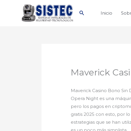
Ir
al
Buscar
Inicio
Sob
contenido
Maverick Casi
Maverick Casino Bono Sin D
Opera Night es una máquina
pero los pagos en criptomo
gratis 2025 con esto, por
estrategias que se han util
es un poco más simplista.