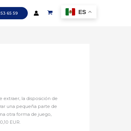
ES
153 65 59
extraer, la disposición de
erar una pequeña parte de
una otra forma de juego,
 0,10 EUR.