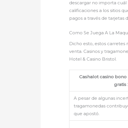
descargar no importa cuál 
calificaciones a los sitios 
pagos a través de tarjetas d
Como Se Juega A La Maqui
Dicho esto, estos carretes
venta. Casinos y tragamone
Hotel & Casino Bristol.
Cashalot casino bono 
gratis
A pesar de algunas incer
tragamonedas contribuye
que apostó.