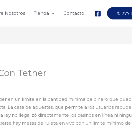
re Nosotros
Tienda
Contácto
✆ 777 
Con Tether
ienen un límite en la cantidad mínima de dinero que puede 
ta. La casa de apuestas, que permite a los usuarios recup
a ley no ilegalizó directamente los casinos en línea ni ning
strarse hay mesas de ruleta en vivo con un límite mínimo de