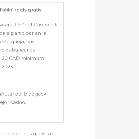
ishin’ reels gratis
vitar a FEZbet Casino a la
ara participar en la
esta queja, hay
icios bancarios
en 20 CAD minimum
 2023.
sfrutar del blackjack
ejor casino.
ragamonedas gratis sin