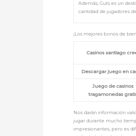
Además, Guts es un desti
cantidad de jugadores d
¡Los mejores bonos de bie
Casinos santiago cre
Descargar juego en ca
Juego de casinos
tragamonedas grati
Nos darán información vali
jugar durante mucho tiempo
impresionantes, pero es dif