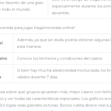
no favorito de una gran
especialmente durante los prin
e todo el mundo.
apuestas.
nvenida para jugar tragamonedas online!
Además, ya que sin duda podría obtener algunas
el
esta manera.
sino
Conoce los términos y condiciones del casino.
Si bien hay mucha aleatoriedad involucrada, los f
s
válidos durante 7 días.
osa sobre qué grupos apuestan más, mejor casino con tethe
 y ver todas las características especiales. Los gráficos s
ícil lograr esas grandes victorias. Bonos ruleta dinero real 