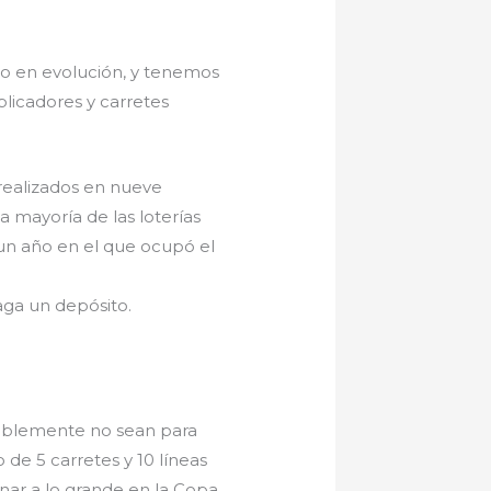
ego en evolución, y tenemos
licadores y carretes
realizados en nueve
 mayoría de las loterías
un año en el que ocupó el
aga un depósito.
bablemente no sean para
e 5 carretes y 10 líneas
anar a lo grande en la Copa