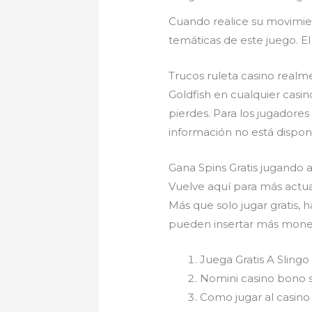
Cuando realice su movimient
temáticas de este juego.
E
Trucos ruleta casino real
Goldfish en cualquier cas
pierdes. Para los jugadores
información no está disponi
Gana Spins Gratis jugando a
Vuelve aquí para más actua
Más que solo jugar gratis, 
pueden insertar más moned
Juega Gratis A Slin
Nomini casino bono si
Como jugar al casino