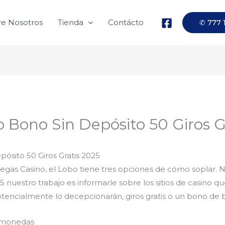
re Nosotros
Tienda
Contácto
✆ 777 
 Bono Sin Depósito 50 Giros G
ósito 50 Giros Gratis 2025
egas Casino, el Lobo tiene tres opciones de cómo soplar. 
5 nuestro trabajo es informarle sobre los sitios de casino que
potencialmente lo decepcionarán, giros gratis o un bono de 
amonedas