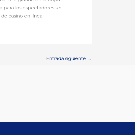
a para los espectadores sin
 de casino en línea.
Entrada siguiente
→