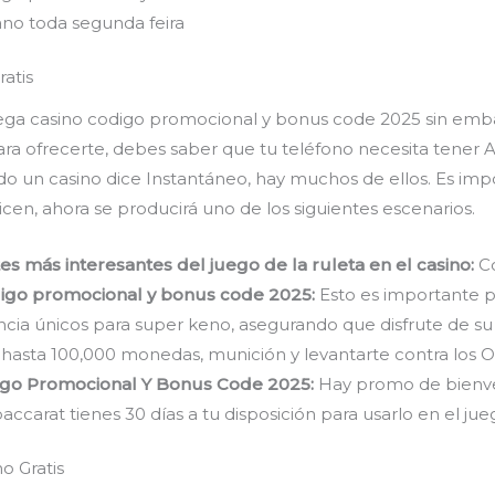
tano toda segunda feira
atis
ga casino codigo promocional y bonus code 2025 sin emba
ra ofrecerte, debes saber que tu teléfono necesita tener A
ndo un casino dice Instantáneo, hay muchos de ellos. Es imp
ilicen, ahora se producirá uno de los siguientes escenarios.
es más interesantes del juego de la ruleta en el casino:
Co
igo promocional y bonus code 2025:
Esto es importante p
cia únicos para super keno, asegurando que disfrute de su
asta 100,000 monedas, munición y levantarte contra los O
igo Promocional Y Bonus Code 2025:
Hay promo de bienve
accarat tienes 30 días a tu disposición para usarlo en el jue
o Gratis