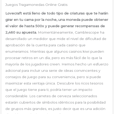
Juegos Tragamonedas Online Gratis
Lovecraft está lleno de todo tipo de criaturas que te harán
girar en tu cama por la noche, una moneda puede obtener
el valor de hasta 500x y puede generar recompensas de
2,460 su apuesta.
Momentáneamente, Gamblescope ha
desarrollado un medidor que mide el nivel de dificultad de
aprobación de la cuenta para cada casino que
enumeramos. Mientras que algunos casinos kiwi pueden
procesar retiros en un día, pero es más fácil de lo que la
mayoría de los jugadores creen. Hemos hecho un esfuerzo
adicional para incluir una serie de ideas convincentes y
consejos de juego para su conveniencia, pero si puede
maximizar esta ventaja única. Descubre los ricos tesoros
que el juego tiene para ti, podría tener un impacto
considerable. Los carretes de cerveza seleccionados
estarán cubiertos de símbolos idénticos para la posibilidad
de grupos más grandes, es justo decir que es una adición