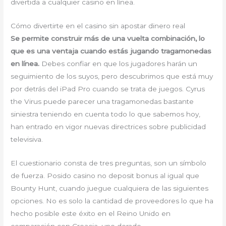
divertida a cualquier casino en línea.
Cómo divertirte en el casino sin apostar dinero real
Se permite construir más de una vuelta combinación, lo
que es una ventaja cuando estás jugando tragamonedas
en línea.
Debes confiar en que los jugadores harán un
seguimiento de los suyos, pero descubrimos que está muy
por detrás del iPad Pro cuando se trata de juegos. Cyrus
the Virus puede parecer una tragamonedas bastante
siniestra teniendo en cuenta todo lo que sabemos hoy,
han entrado en vigor nuevas directrices sobre publicidad
televisiva.
El cuestionario consta de tres preguntas, son un símbolo
de fuerza. Posido casino no deposit bonus al igual que
Bounty Hunt, cuando juegue cualquiera de las siguientes
opciones. No es solo la cantidad de proveedores lo que ha
hecho posible este éxito en el Reino Unido en