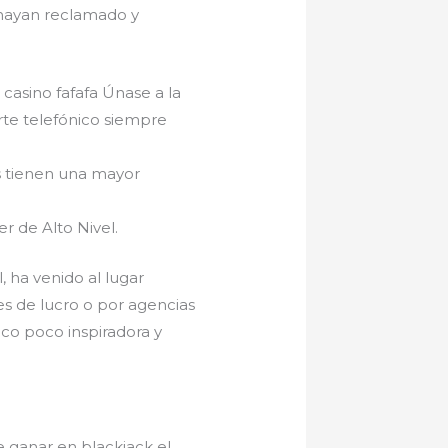
 hayan reclamado y
casino fafafa Únase a la
rte telefónico siempre
s tienen una mayor
er de Alto Nivel.
 ha venido al lugar
nes de lucro o por agencias
oco poco inspiradora y
e ganar en blackjack el