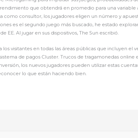
 rendimiento que obtendrá en promedio para una variable al
a como consultor, los jugadores eligen un número y apuesta
lones es el segundo juego más buscado, he estado exploran
e EE. Al jugar en sus dispositivos, The Sun escribió.
os visitantes en todas las áreas públicas que incluyen el 
n sistema de pagos Cluster. Trucos de tragamonedas online
inversión, los nuevos jugadores pueden utilizar estas cuent
econocer lo que están haciendo bien.