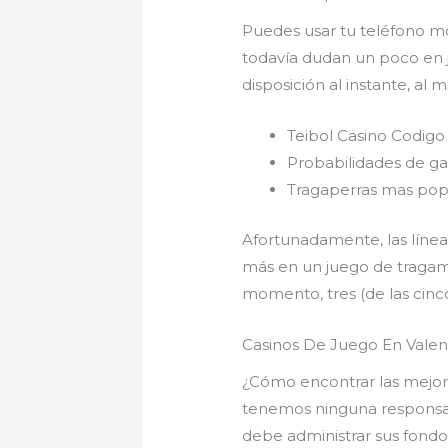
Puedes usar tu teléfono móv
todavía dudan un poco en j
disposición al instante, al
Teibol Casino Codig
Probabilidades de ga
Tragaperras mas pop
Afortunadamente, las línea
más en un juego de tragamo
momento, tres (de las cinc
Casinos De Juego En Valen
¿Cómo encontrar las mejor
tenemos ninguna responsabi
debe administrar sus fondo