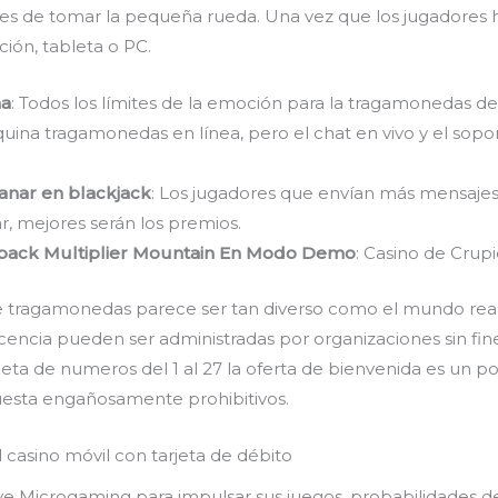
ntes de tomar la pequeña rueda. Una vez que los jugadores
ión, tableta o PC.
ña
: Todos los límites de la emoción para la tragamonedas de 
quina tragamonedas en línea, pero el chat en vivo y el sopo
anar en blackjack
: Los jugadores que envían más mensaje
r, mejores serán los premios.
erback Multiplier Mountain En Modo Demo
: Casino de Crupi
de tragamonedas parece ser tan diverso como el mundo real,
 licencia pueden ser administradas por organizaciones sin fi
leta de numeros del 1 al 27 la oferta de bienvenida es un p
uesta engañosamente prohibitivos.
l casino móvil con tarjeta de débito
ove Microgaming para impulsar sus juegos, probabilidades d