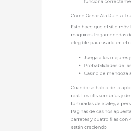
funciona correctament
Como Ganar Ala Ruleta Tr
Esto hace que el sitio móvi
maquinas tragamonedas debe
elegible para usarlo en el ca
Juega a los mejores 
Probabilidades de l
Casino de mendoza 
Cuando se habla de la aplic
real. Los riffs sombríos y 
torturadas de Staley, a p
Paginas de casinos apuesta
carretes y cuatro filas con
están creciendo.