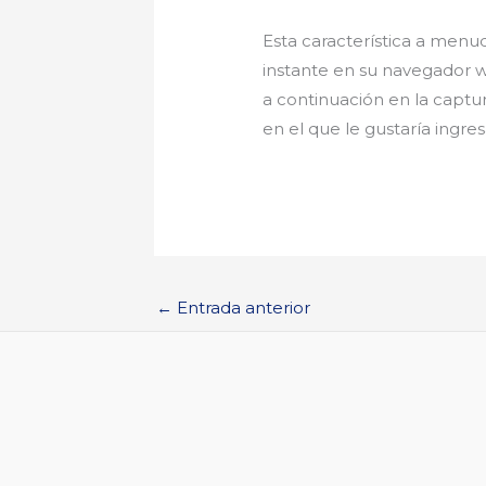
Esta característica a menu
instante en su navegador w
a continuación en la captu
en el que le gustaría ingr
←
Entrada anterior