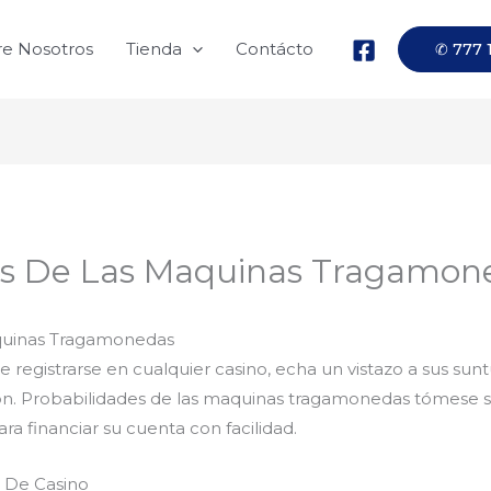
re Nosotros
Tienda
Contácto
✆ 777 
es De Las Maquinas Tragamon
quinas Tragamonedas
registrarse en cualquier casino, echa un vistazo a sus suntu
n. Probabilidades de las maquinas tragamonedas tómese s
a financiar su cuenta con facilidad.
 De Casino