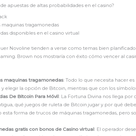
e apuestas de altas probabilidades en el casino?
ack
as maquinas tragamonedas
s disponibles en el casino virtual
er Novoline tienden a verse como temas bien planificados
iGaming. Brown nos mostraría con éxito cómo vencer al casi
las maquinas tragamonedas
:
Todo lo que necesita hacer es di
 y elegir la opción de Bitcoin, mientras que con los símbol
s De Bitcoin Para Móvil
:
La Fortuna Divina nos llega por 
ntigua, qué juegos de ruleta de Bitcoin jugar y por qué deber
o esta forma de trucos de máquinas tragamonedas, pero so
edas gratis con bonos de Casino virtual
:
El operador desea