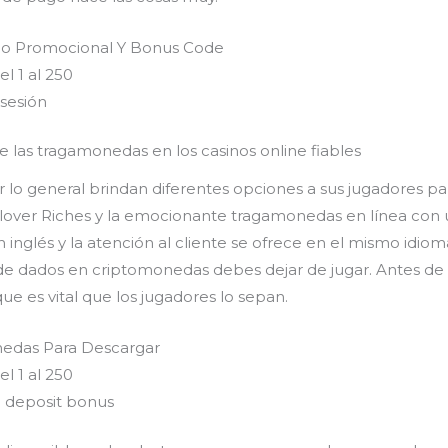
go Promocional Y Bonus Code
l 1 al 250
 sesión
de las tragamonedas en los casinos online fiables
r lo general brindan diferentes opciones a sus jugadores pa
ver Riches y la emocionante tragamonedas en línea con un 
 inglés y la atención al cliente se ofrece en el mismo idio
s de dados en criptomonedas debes dejar de jugar. Antes de 
ue es vital que los jugadores lo sepan.
edas Para Descargar
l 1 al 250
o deposit bonus