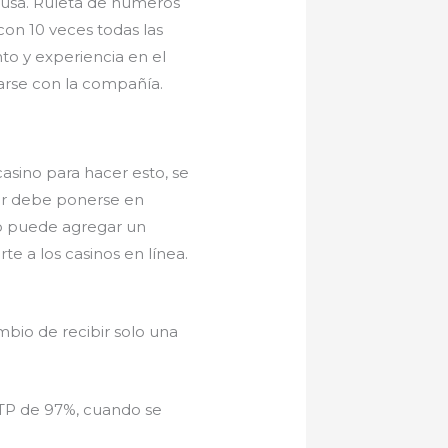
ausa. Ruleta de números
 con 10 veces todas las
to y experiencia en el
arse con la compañía.
sino para hacer esto, se
ador debe ponerse en
sto puede agregar un
te a los casinos en línea.
mbio de recibir solo una
RTP de 97%, cuando se