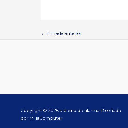
←
Entrada anterior
Copyright © 2026 sistema de alarma Diseñado
por
MillaComputer