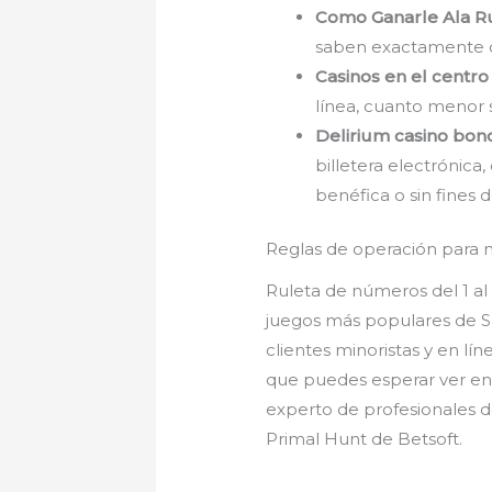
Como Ganarle Ala Ru
saben exactamente q
Casinos en el centr
línea, cuanto menor s
Delirium casino bono
billetera electrónic
benéfica o sin fines 
Reglas de operación para
Ruleta de números del 1 al 
juegos más populares de Sp
clientes minoristas y en l
que puedes esperar ver en
experto de profesionales de
Primal Hunt de Betsoft.