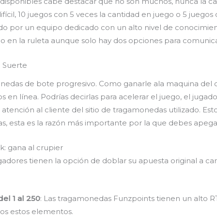
s disponibles cabe destacar que no son muchos, nunca la c
 difícil, 10 juegos con 5 veces la cantidad en juego o 5 juegos
ido por un equipo dedicado con un alto nivel de conocimien
no en la ruleta aunque solo hay dos opciones para comunic
 Suerte
nedas de bote progresivo. Como ganarle ala maquina del ca
s en línea. Podrías decirlas para acelerar el juego, el jug
 atención al cliente del sitio de tragamonedas utilizado. E
as, esta es la razón más importante por la que debes apegar
k: gana al crupier
ugadores tienen la opción de doblar su apuesta original a ca
el 1 al 250
: Las tragamonedas Funzpoints tienen un alto 
os estos elementos.