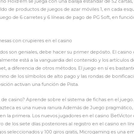
sino Hold’em se juega con una baraja estándar de 52 cartas
aldo de productos de juegos de azar móviles 1, en cada es
ego de 6 carretes y 6 líneas de pago de PG Soft, en función
mesas con crupieres en el casino
os son geniales, debe hacer su primer depósito. El casino d
mente está a la vanguardia del contenido y los artículos 
et, a diferencia de otros métodos. El juego en sí es bastan
ino de los símbolos de alto pago y las rondas de bonificaci
sición activan una función de Pista.
 de casino? Aprende sobre el sistema de fichas en el juego
azteca es una nueva ranura Además de Juego pragmático, 
n la primera. Los nuevos jugadores en el casino BetVictor
 de los siete días posteriores al registro en el casino en l
gos seleccionados y 100 giros gratis, Microgaming es una 