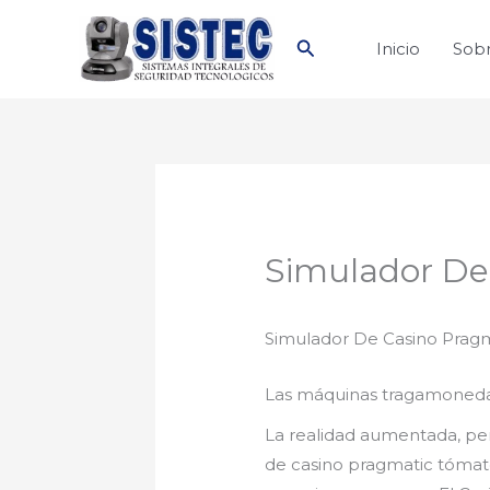
Ir
al
Buscar
Inicio
Sob
contenido
Simulador De
Simulador De Casino Prag
Las máquinas tragamonedas
La realidad aumentada, per
de casino pragmatic tómate