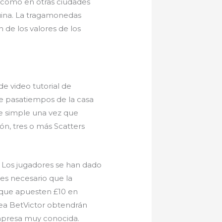
, como en otras ciudades
quina. La tragamonedas
 de los valores de los
e video tutorial de
de pasatiempos de la casa
te simple una vez que
ón, tres o más Scatters
. Los jugadores se han dado
es necesario que la
 que apuesten £10 en
ínea BetVictor obtendrán
empresa muy conocida.