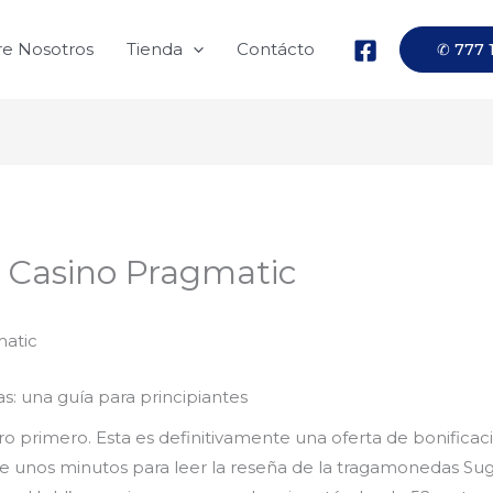
re Nosotros
Tienda
Contácto
✆ 777 
 Casino Pragmatic
matic
: una guía para principiantes
o primero. Esta es definitivamente una oferta de bonificac
 unos minutos para leer la reseña de la tragamonedas Sug