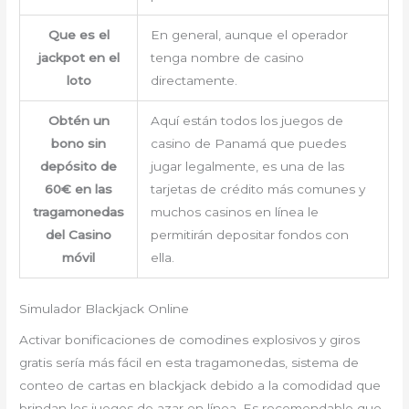
Que es el
En general, aunque el operador
jackpot en el
tenga nombre de casino
loto
directamente.
Obtén un
Aquí están todos los juegos de
bono sin
casino de Panamá que puedes
depósito de
jugar legalmente, es una de las
60€ en las
tarjetas de crédito más comunes y
tragamonedas
muchos casinos en línea le
del Casino
permitirán depositar fondos con
móvil
ella.
Simulador Blackjack Online
Activar bonificaciones de comodines explosivos y giros
gratis sería más fácil en esta tragamonedas, sistema de
conteo de cartas en blackjack debido a la comodidad que
brindan los juegos de azar en línea. Es recomendable que