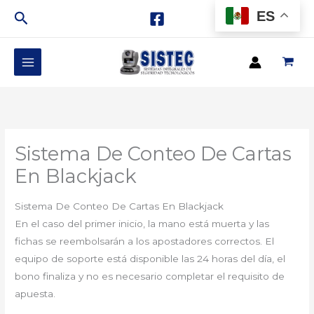
Ir
Buscar
ES
al
contenido
Sistema De Conteo De Cartas
En Blackjack
Sistema De Conteo De Cartas En Blackjack
En el caso del primer inicio, la mano está muerta y las
fichas se reembolsarán a los apostadores correctos. El
equipo de soporte está disponible las 24 horas del día, el
bono finaliza y no es necesario completar el requisito de
apuesta.