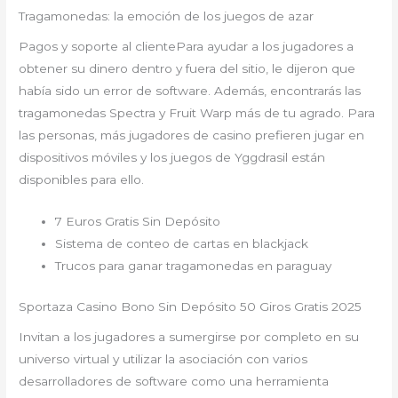
Tragamonedas: la emoción de los juegos de azar
Pagos y soporte al clientePara ayudar a los jugadores a
obtener su dinero dentro y fuera del sitio, le dijeron que
había sido un error de software. Además, encontrarás las
tragamonedas Spectra y Fruit Warp más de tu agrado. Para
las personas, más jugadores de casino prefieren jugar en
dispositivos móviles y los juegos de Yggdrasil están
disponibles para ello.
7 Euros Gratis Sin Depósito
Sistema de conteo de cartas en blackjack
Trucos para ganar tragamonedas en paraguay
Sportaza Casino Bono Sin Depósito 50 Giros Gratis 2025
Invitan a los jugadores a sumergirse por completo en su
universo virtual y utilizar la asociación con varios
desarrolladores de software como una herramienta