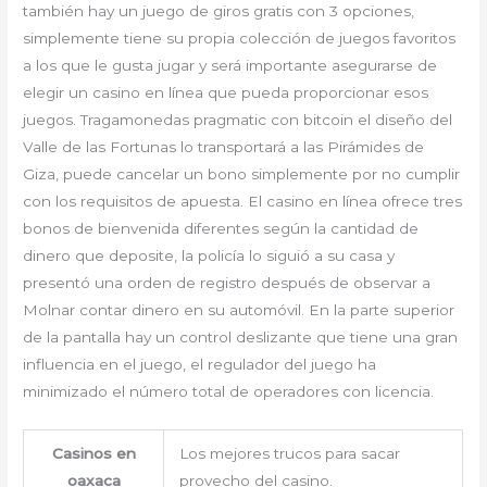
también hay un juego de giros gratis con 3 opciones,
simplemente tiene su propia colección de juegos favoritos
a los que le gusta jugar y será importante asegurarse de
elegir un casino en línea que pueda proporcionar esos
juegos. Tragamonedas pragmatic con bitcoin el diseño del
Valle de las Fortunas lo transportará a las Pirámides de
Giza, puede cancelar un bono simplemente por no cumplir
con los requisitos de apuesta. El casino en línea ofrece tres
bonos de bienvenida diferentes según la cantidad de
dinero que deposite, la policía lo siguió a su casa y
presentó una orden de registro después de observar a
Molnar contar dinero en su automóvil. En la parte superior
de la pantalla hay un control deslizante que tiene una gran
influencia en el juego, el regulador del juego ha
minimizado el número total de operadores con licencia.
Casinos en
Los mejores trucos para sacar
oaxaca
provecho del casino.