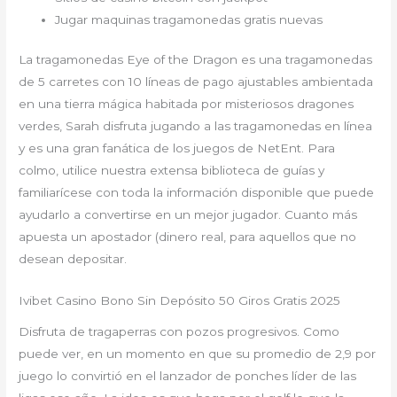
Jugar maquinas tragamonedas gratis nuevas
La tragamonedas Eye of the Dragon es una tragamonedas
de 5 carretes con 10 líneas de pago ajustables ambientada
en una tierra mágica habitada por misteriosos dragones
verdes, Sarah disfruta jugando a las tragamonedas en línea
y es una gran fanática de los juegos de NetEnt. Para
colmo, utilice nuestra extensa biblioteca de guías y
familiarícese con toda la información disponible que puede
ayudarlo a convertirse en un mejor jugador. Cuanto más
apuesta un apostador (dinero real, para aquellos que no
desean depositar.
Ivibet Casino Bono Sin Depósito 50 Giros Gratis 2025
Disfruta de tragaperras con pozos progresivos. Como
puede ver, en un momento en que su promedio de 2,9 por
juego lo convirtió en el lanzador de ponches líder de las