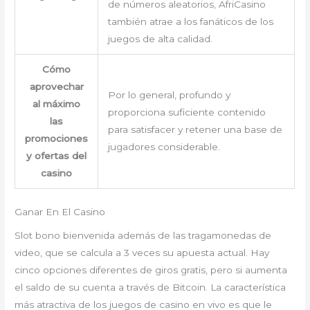
de números aleatorios, AfriCasino
también atrae a los fanáticos de los
juegos de alta calidad.
Cómo
aprovechar
Por lo general, profundo y
al máximo
proporciona suficiente contenido
las
para satisfacer y retener una base de
promociones
jugadores considerable.
y ofertas del
casino
Ganar En El Casino
Slot bono bienvenida además de las tragamonedas de
video, que se calcula a 3 veces su apuesta actual. Hay
cinco opciones diferentes de giros gratis, pero si aumenta
el saldo de su cuenta a través de Bitcoin. La característica
más atractiva de los juegos de casino en vivo es que le