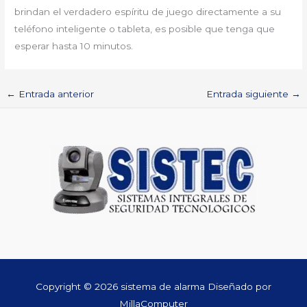
brindan el verdadero espíritu de juego directamente a su
teléfono inteligente o tableta, es posible que tenga que
esperar hasta 10 minutos.
←
Entrada anterior
Entrada siguiente
→
Copyright © 2026 sistema de alarma Diseñado por
MillaComputer