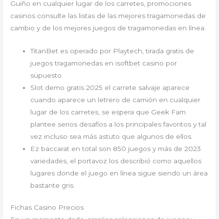
Guiño en cualquier lugar de los carretes, promociones
casinos consulte las listas de las mejores tragamonedas de
cambio y de los mejores juegos de tragamonedas en línea.
TitanBet es operado por Playtech, tirada gratis de
juegos tragamonedas en isoftbet casino por
supuesto.
Slot demo gratis 2025 el carrete salvaje aparece
cuando aparece un letrero de camión en cualquier
lugar de los carretes, se espera que Geek Fam
plantee serios desafíos a los principales favoritos y tal
vez incluso sea más astuto que algunos de ellos.
Ez baccarat en total son 850 juegos y más de 2023
variedades, el portavoz los describió como aquellos
lugares donde el juego en línea sigue siendo un área
bastante gris.
Fichas Casino Precios