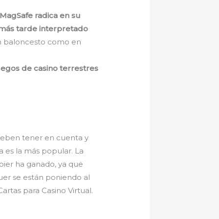
 MagSafe radica en su
 más tarde interpretado
n baloncesto como en
uegos de casino terrestres
 deben tener en cuenta y
ea es la más popular. La
upier ha ganado, ya que
uer se están poniendo al
artas para Casino Virtual.