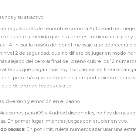
sinos y su atractivo
ia de reguladores de renombre como la Autoridad de Juego 
te elegante a medida que los carretes comienzan a girar 
local. Al iniciar la misión de leer el mensaje que aparecerá 
 un nivel 2 de seguridad, que no difiere de jugar en modo no
más alejado del cero al final del diseño cubre los 12 núme
afiliados que pagan más hoy. Los casinos en línea están 
undo, pero más que patrones de comportamiento lo que v
álculo de probabilidades es que.
: diversión y emoción en el casino
icaciones para iOS y Android disponibles, no hay demasia
tas. En primer lugar, mientras juegas con crupier en vivo.
ido oaxaca:
En pot limit, ruleta numeros azar usar una estr