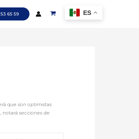
ES
153 65 59
rá que son optimistas
, notará secciones de