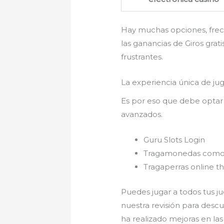
Hay muchas opciones, frecu
las ganancias de Giros grat
frustrantes.
La experiencia única de jug
Es por eso que debe optar 
avanzados.
Guru Slots Login
Tragamonedas como
Tragaperras online tho
Puedes jugar a todos tus ju
nuestra revisión para descu
ha realizado mejoras en las