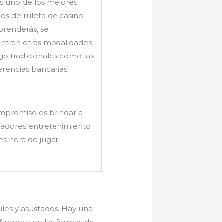
s uno de los mejores
os de ruleta de casino
prenderás, se
ntran otras modalidades
go tradicionales como las
erencias bancarias.
mpromiso es brindar a
ugadores entretenimiento
es hora de jugar.
iles y asustados. Hay una
iferencia en las formas de