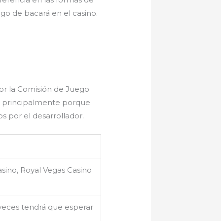
ego de bacará en el casino.
or la Comisión de Juego
a, principalmente porque
 por el desarrollador.
casino, Royal Vegas Casino
 veces tendrá que esperar