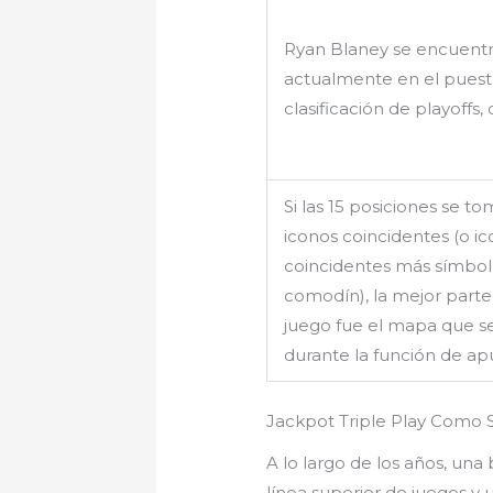
Ryan Blaney se encuent
actualmente en el puesto
clasificación de playoffs,
Si las 15 posiciones se t
iconos coincidentes (o i
coincidentes más símbol
comodín), la mejor parte
juego fue el mapa que se
durante la función de ap
Jackpot Triple Play Como 
A lo largo de los años, una
línea superior de juegos y 