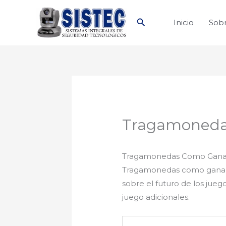
Ir
al
Buscar
Inicio
Sob
contenido
Tragamoneda
Tragamonedas Como Gana
Tragamonedas como ganar l
sobre el futuro de los jue
juego adicionales.