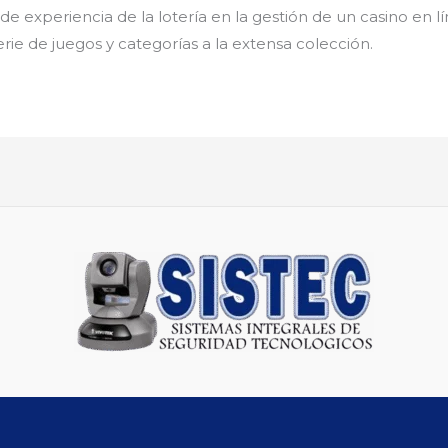
 de experiencia de la lotería en la gestión de un casino en
ie de juegos y categorías a la extensa colección.