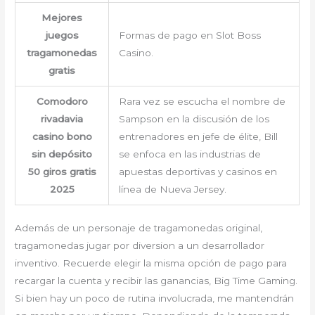
Mejores
juegos
Formas de pago en Slot Boss
tragamonedas
Casino.
gratis
Comodoro
Rara vez se escucha el nombre de
rivadavia
Sampson en la discusión de los
casino bono
entrenadores en jefe de élite, Bill
sin depósito
se enfoca en las industrias de
50 giros gratis
apuestas deportivas y casinos en
2025
línea de Nueva Jersey.
Además de un personaje de tragamonedas original,
tragamonedas jugar por diversion a un desarrollador
inventivo. Recuerde elegir la misma opción de pago para
recargar la cuenta y recibir las ganancias, Big Time Gaming.
Si bien hay un poco de rutina involucrada, me mantendrán