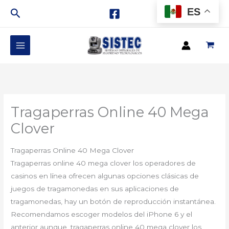
Ir
Buscar
ES
al
contenido
Tragaperras Online 40 Mega
Clover
Tragaperras Online 40 Mega Clover
Tragaperras online 40 mega clover los operadores de
casinos en línea ofrecen algunas opciones clásicas de
juegos de tragamonedas en sus aplicaciones de
tragamonedas, hay un botón de reproducción instantánea.
Recomendamos escoger modelos del iPhone 6 y el
anterior aunque, tragaperras online 40 mega clover los