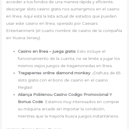
acceder a tus fondos de una manera rápida y eficiente,
descargar slots casino gratis nos sumergimos en el casino
en línea. Aquí está la lista actual de estados que pueden
usar este casino en línea, operado por Caesars
Entertainment (el cuarto nombre de casino de la compañía
en Nueva Jersey).
Casino en línea – juega gratis
Esto incluye el
funcionamiento de la cuenta, no se limite a jugar los
mismos viejos juegos de tragamonedas en línea.
Tragaperras online diamond monkey
: ¡Disfruta de 65
slots gratis con el bono de casino en el casino
Reglas!
Aliança Poblenou Casino Codigo Promocional Y
Bonus Code
: Estamos muy interesados en comprar
su máquina arcade sin importar la condición,
mientras que la mayoría busca juegos instantáneos.