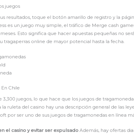
os juegos
sus resultados, toque el botón amarillo de registro y la pág
ess es un juego muy simple, el tráfico de Merge cash gam
is meses. Esto significa que hacer apuestas pequeñas no se
u tragaperras online de mayor potencial hasta la fecha.
ragamonedas
old
oneda
 En Chile
de 3,300 juegos, lo que hace que los juegos de tragamoneda
la ruleta del casino hay una descripción general de las ley
oft por ser uno de sus juegos de tragamonedas en línea m
 el casino y evitar ser expulsado
Además, hay ofertas diar