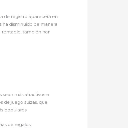
ina de registro aparecerá en
es ha disminuido de manera
rá rentable, también han
s sean más atractivos e
es de juego suizas, que
ás populares.
ias de regalos.