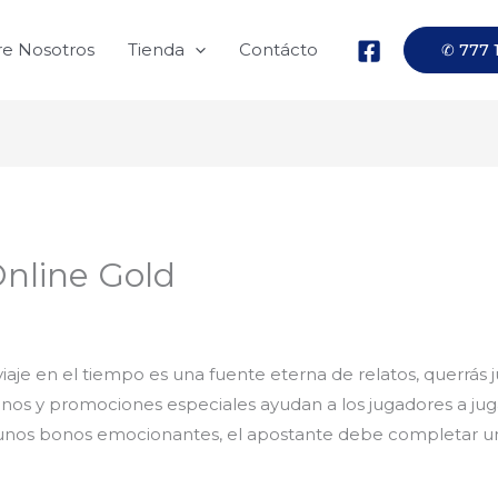
re Nosotros
Tienda
Contácto
✆ 777 
nline Gold
viaje en el tiempo es una fuente eterna de relatos, querrás 
os y promociones especiales ayudan a los jugadores a juga
nos bonos emocionantes, el apostante debe completar una