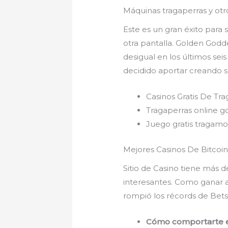
Máquinas tragaperras y otr
Este es un gran éxito para 
otra pantalla. Golden Godd
desigual en los últimos se
decidido aportar creando s
Casinos Gratis De T
Tragaperras online g
Juego gratis tragam
Mejores Casinos De Bitcoin
Sitio de Casino tiene más 
interesantes. Como ganar a 
rompió los récords de Bets
Cómo comportarte en