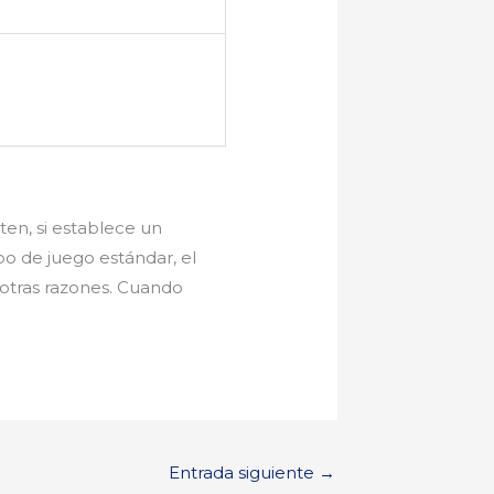
ten, si establece un
o de juego estándar, el
otras razones. Cuando
Entrada siguiente
→