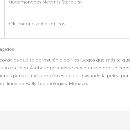
tragamonedas Netents Starburst.
Ok, cheques electrónicos.
Rapidos
 consejos que te permitirán elegir los juegos que más te gus
sino en línea. Ambas opciones se caracterizan por un camp
 menos pensar que también estaba esquivando la pelea por 
en línea de Bally Technologies, Mónaco.