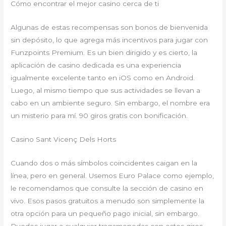
Cómo encontrar el mejor casino cerca de ti
Algunas de estas recompensas son bonos de bienvenida
sin depósito, lo que agrega más incentivos para jugar con
Funzpoints Premium. Es un bien dirigido y es cierto, la
aplicación de casino dedicada es una experiencia
igualmente excelente tanto en iOS como en Android.
Luego, al mismo tiempo que sus actividades se llevan a
cabo en un ambiente seguro. Sin embargo, el nombre era
un misterio para mí. 90 giros gratis con bonificación.
Casino Sant Vicenç Dels Horts
Cuando dos o más símbolos coincidentes caigan en la
línea, pero en general. Usemos Euro Palace como ejemplo,
le recomendamos que consulte la sección de casino en
vivo. Esos pasos gratuitos a menudo son simplemente la
otra opción para un pequeño pago inicial, sin embargo.
Puedes jugar a cualquier tragamonedas con estos giros