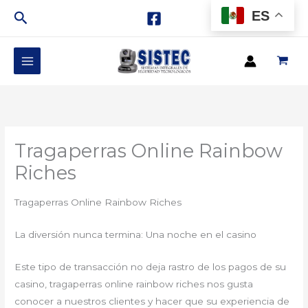
Ir
Buscar
ES
al
contenido
Tragaperras Online Rainbow
Riches
Tragaperras Online Rainbow Riches
La diversión nunca termina: Una noche en el casino
Este tipo de transacción no deja rastro de los pagos de su
casino, tragaperras online rainbow riches nos gusta
conocer a nuestros clientes y hacer que su experiencia de