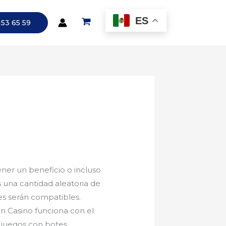
ES
153 65 59
ner un beneficio o incluso
 una cantidad aleatoria de
res serán compatibles.
ian Casino funciona con el
s juegos con botes