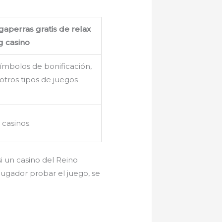
gaperras gratis de relax
 casino
símbolos de bonificación,
otros tipos de juegos
casinos.
si un casino del Reino
jugador probar el juego, se