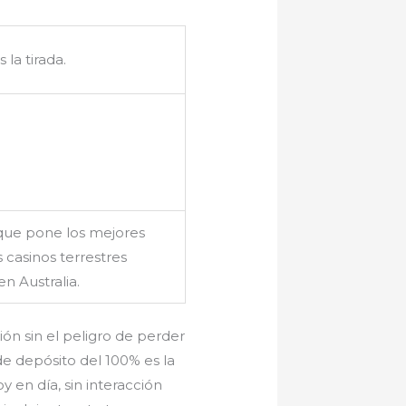
 la tirada.
r que pone los mejores
 casinos terrestres
n Australia.
ón sin el peligro de perder
de depósito del 100% es la
 en día, sin interacción