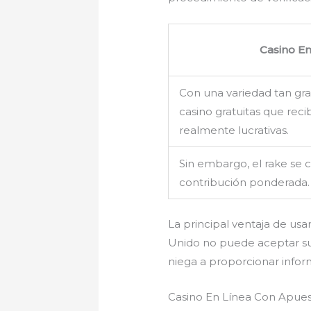
Casino E
Con una variedad tan gra
casino gratuitas que rec
realmente lucrativas.
Sin embargo, el rake se 
contribución ponderada.
La principal ventaja de usar
Unido no puede aceptar su 
niega a proporcionar infor
Casino En Línea Con Apues