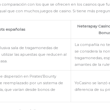
 comparación con los que se ofrecen en los casinos que fu
gual que con muchos juegos de casino. Si tiene más pregunt
Neterapay Casin
ots españolas
Bonus
La compañía no te
lusiva sala de tragamonedas de
se considera la no
e utilizar las apuestas que reducen al
tragamonedas, esp
asa.
amantes de la rule
 dispersión en Pirates’Bounty
e reemplazado por un sistema de
YoCasino se lanzó 
a, que varían desde bonos de
diferencia de su p