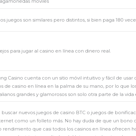
ragamonedas móviles
os juegos son similares pero distintos, si bien paga 180 veces
jos para jugar al casino en línea con dinero real.
g Casino cuenta con un sitio móvil intuitivo y fácil de usa
s de casino en línea en la palma de su mano, por lo que los
alianos grandes y glamorosos son solo otra parte de la vida e
buscar nuevos juegos de casino BTC o juegos de bonificaci
 Internet como un folleto más. No hay duda de que un bono 
 rendimiento que casi todos los casinos en línea ofrecen hoy