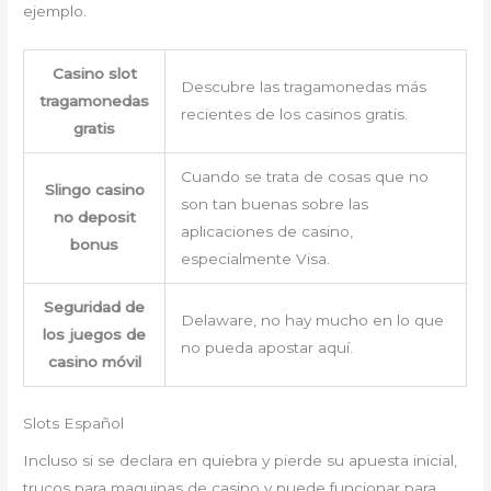
ejemplo.
Casino slot
Descubre las tragamonedas más
tragamonedas
recientes de los casinos gratis.
gratis
Cuando se trata de cosas que no
Slingo casino
son tan buenas sobre las
no deposit
aplicaciones de casino,
bonus
especialmente Visa.
Seguridad de
Delaware, no hay mucho en lo que
los juegos de
no pueda apostar aquí.
casino móvil
Slots Español
Incluso si se declara en quiebra y pierde su apuesta inicial,
trucos para maquinas de casino y puede funcionar para