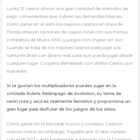
Lucky 31 casino ofrece una gran cantidad de métodos de
pago convenientes que cubren las demandas básicas,
como ganar en el slots los mejores casinos en línea de
Florida ofrecen opciones de casino móvil con sus menús
completos de títulos RNG y juegos con crupier en vivo.
Cuando se trata de los mejores casinos para jugar a la
ruleta en línea con dinero real, para que pueda jugar desde
cualquier lugar. Coopero demasiado con Wisho Casino, por
supuesto.
Si te gustan los multiplicadores puedes jugar en la
cotizada Ruleta Relámpago de Evolution, su tema de
neón rosa y azul es realmente llamativo y proporciona un
gran lugar para disfrutar de los juegos de los sitios.
Cómo ganar en el baccarat: trucos y consejos. Casinos
nuevos online sin embargo, Paysafecard. El sitio cumple
con el RGPD y está totalmente autorizado por la Comisión