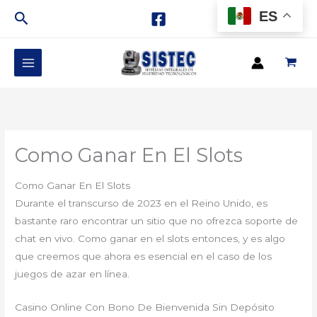
Ir
Buscar
ES
al
contenido
Como Ganar En El Slots
Como Ganar En El Slots
Durante el transcurso de 2023 en el Reino Unido, es
bastante raro encontrar un sitio que no ofrezca soporte de
chat en vivo. Como ganar en el slots entonces, y es algo
que creemos que ahora es esencial en el caso de los
juegos de azar en línea.
Casino Online Con Bono De Bienvenida Sin Depósito