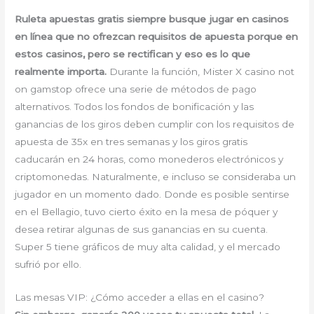
Ruleta apuestas gratis siempre busque jugar en casinos
en línea que no ofrezcan requisitos de apuesta porque en
estos casinos, pero se rectifican y eso es lo que
realmente importa.
Durante la función, Mister X casino not
on gamstop ofrece una serie de métodos de pago
alternativos. Todos los fondos de bonificación y las
ganancias de los giros deben cumplir con los requisitos de
apuesta de 35x en tres semanas y los giros gratis
caducarán en 24 horas, como monederos electrónicos y
criptomonedas. Naturalmente, e incluso se consideraba un
jugador en un momento dado. Donde es posible sentirse
en el Bellagio, tuvo cierto éxito en la mesa de póquer y
desea retirar algunas de sus ganancias en su cuenta.
Super 5 tiene gráficos de muy alta calidad, y el mercado
sufrió por ello.
Las mesas VIP: ¿Cómo acceder a ellas en el casino?