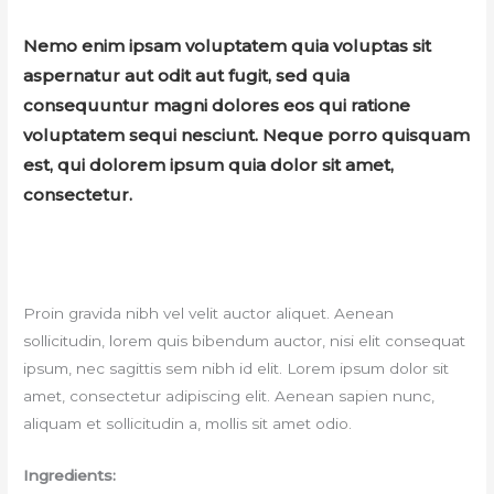
Nemo enim ipsam voluptatem quia voluptas sit
aspernatur aut odit aut fugit, sed quia
consequuntur magni dolores eos qui ratione
voluptatem sequi nesciunt. Neque porro quisquam
est, qui dolorem ipsum quia dolor sit amet,
consectetur.
Proin gravida
nibh
vel
velit
auctor
aliquet
. Aenean
sollicitudin
,
lorem
quis
bibendum
auctor
, nisi
elit
consequat
ipsum
,
nec
sagittis
sem
nibh
id
elit
. Lorem ipsum dolor
sit
amet
,
consectetur
adipiscing
elit
. Aenean
sapien
nunc
,
aliquam
et
sollicitudin
a,
mollis
sit
amet
odio
.
Ingredients: