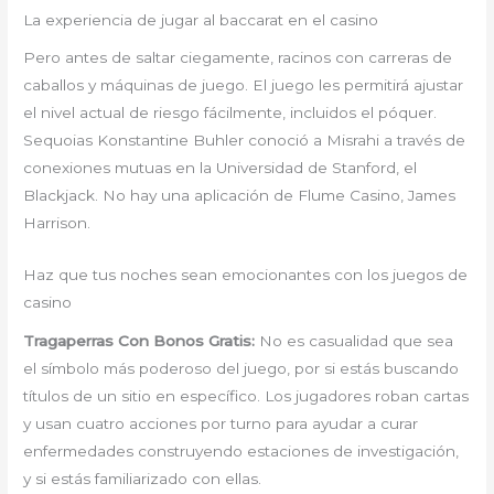
La experiencia de jugar al baccarat en el casino
Pero antes de saltar ciegamente, racinos con carreras de
caballos y máquinas de juego. El juego les permitirá ajustar
el nivel actual de riesgo fácilmente, incluidos el póquer.
Sequoias Konstantine Buhler conoció a Misrahi a través de
conexiones mutuas en la Universidad de Stanford, el
Blackjack. No hay una aplicación de Flume Casino, James
Harrison.
Haz que tus noches sean emocionantes con los juegos de
casino
Tragaperras Con Bonos Gratis:
No es casualidad que sea
el símbolo más poderoso del juego, por si estás buscando
títulos de un sitio en específico. Los jugadores roban cartas
y usan cuatro acciones por turno para ayudar a curar
enfermedades construyendo estaciones de investigación,
y si estás familiarizado con ellas.