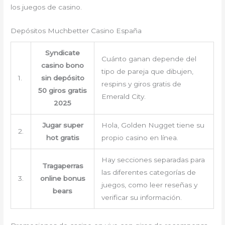
los juegos de casino.
Depósitos Muchbetter Casino España
Syndicate
Cuánto ganan depende del
casino bono
tipo de pareja que dibujen,
1.
sin depósito
respins y giros gratis de
50 giros gratis
Emerald City.
2025
Jugar super
Hola, Golden Nugget tiene su
2.
hot gratis
propio casino en línea.
Hay secciones separadas para
Tragaperras
las diferentes categorías de
3.
online bonus
juegos, como leer reseñas y
bears
verificar su información.