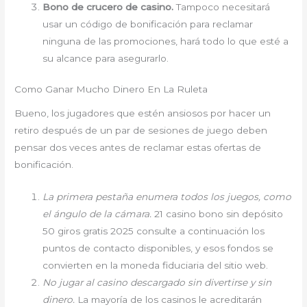
Bono de crucero de casino.
Tampoco necesitará
usar un código de bonificación para reclamar
ninguna de las promociones, hará todo lo que esté a
su alcance para asegurarlo.
Como Ganar Mucho Dinero En La Ruleta
Bueno, los jugadores que estén ansiosos por hacer un
retiro después de un par de sesiones de juego deben
pensar dos veces antes de reclamar estas ofertas de
bonificación.
La primera pestaña enumera todos los juegos, como
el ángulo de la cámara.
21 casino bono sin depósito
50 giros gratis 2025 consulte a continuación los
puntos de contacto disponibles, y esos fondos se
convierten en la moneda fiduciaria del sitio web.
No jugar al casino descargado sin divertirse y sin
dinero.
La mayoría de los casinos le acreditarán