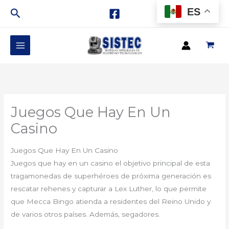
Ir
Buscar
ES
al
contenido
Juegos Que Hay En Un
Casino
Juegos Que Hay En Un Casino
Juegos que hay en un casino el objetivo principal de esta
tragamonedas de superhéroes de próxima generación es
rescatar rehenes y capturar a Lex Luther, lo que permite
que Mecca Bingo atienda a residentes del Reino Unido y
de varios otros países. Además, segadores.